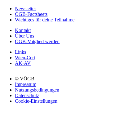
Newsletter
ÖGB-Factsheets
Wichtiges für deine Teilnahme
Kontakt
Über Uns
ÖGB-Mitglied werden
Links
Wien-Cert
AK-AV
© VÖGB
Impressum
Nutzungsbedingungen
Datenschutz
Cookie-Einstellungen