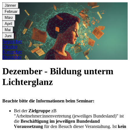
Jänner
Februar
März
April
Mai
Juni
September
Oktober
November
Dezember
Dezember - Bildung unterm
Lichterglanz
Beachte bitte die Informationen beim Seminar:
Bei der
Zielgruppe
zB
"Arbeitnehmer:innenvertretung (jeweiliges Bundesland)" ist
die
Beschäftigung im jeweiligen Bundesland
Voraussetzung
für den Besuch dieser Veranstaltung. Ist
kein