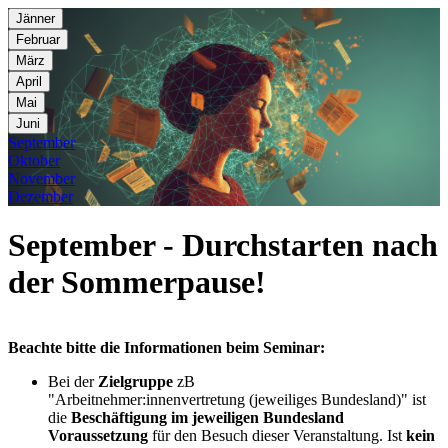
Jänner
Februar
März
April
Mai
Juni
September
Oktober
November
Dezember
September - Durchstarten nach
der Sommerpause!
Beachte bitte die Informationen beim Seminar:
Bei der
Zielgruppe
zB
"Arbeitnehmer:innenvertretung (jeweiliges Bundesland)" ist
die
Beschäftigung im jeweiligen Bundesland
Voraussetzung
für den Besuch dieser Veranstaltung. Ist
kein