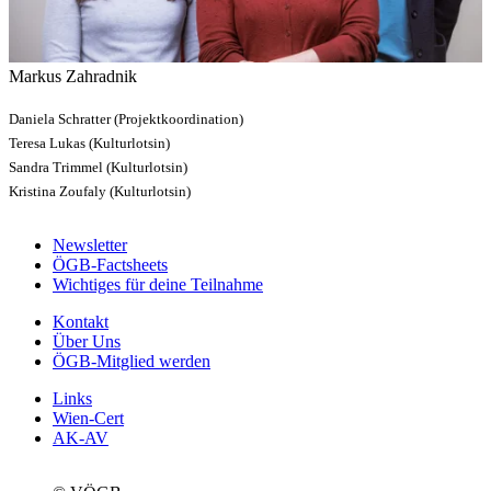
Markus Zahradnik
Daniela Schratter (Projektkoordination)
Teresa Lukas (Kulturlotsin)
Sandra Trimmel (Kulturlotsin)
Kristina Zoufaly (Kulturlotsin)
Newsletter
ÖGB-Factsheets
Wichtiges für deine Teilnahme
Kontakt
Über Uns
ÖGB-Mitglied werden
Links
Wien-Cert
AK-AV